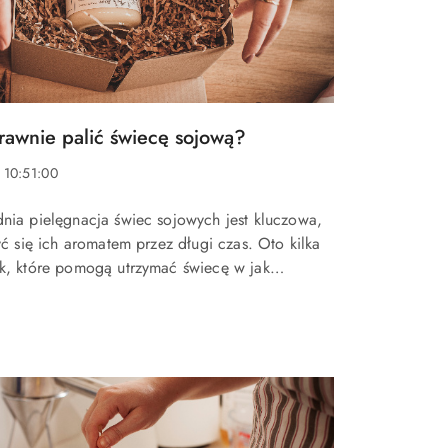
rawnie palić świecę sojową?
 10:51:00
ia pielęgnacja świec sojowych jest kluczowa,
yć się ich aromatem przez długi czas. Oto kilka
, które pomogą utrzymać świecę w jak
ko tunelowania: Podczas
o palenia świecy sojowej...