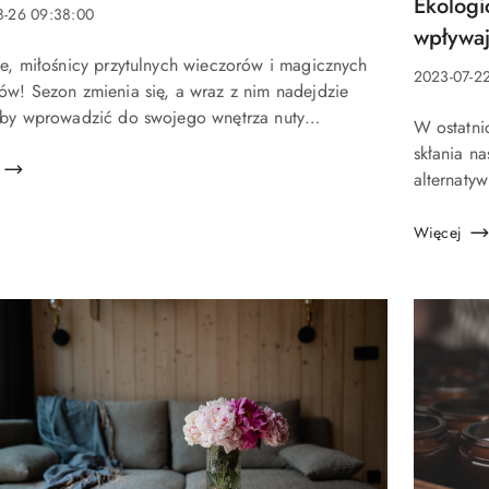
Tytuł
Ekologi
8-26 09:38:00
artykułu:
wpływaj
a:
ie, miłośnicy przytulnych wieczorów i magicznych
Data
2023-07-2
u:
ów! Sezon zmienia się, a wraz z nim nadejdzie
dodania:
aby wprowadzić do swojego wnętrza nuty
Treść
W ostatni
owe, które doskonale oddadzą klimat jesieni. Nie
artykułu:
skłania n
szego sposobu na stwo...
alternaty
świec. Tra
zawierają 
Więcej