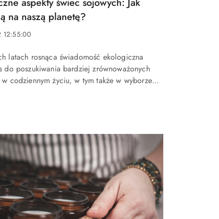
czne aspekty świec sojowych: Jak
ą na naszą planetę?
2 12:55:00
ch latach rosnąca świadomość ekologiczna
as do poszukiwania bardziej zrównoważonych
w w codziennym życiu, w tym także w wyborze
dycyjne świeczki parafinowe, które często
substancje szkodliwe dla...