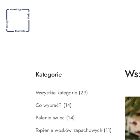
Przejdź do treści głównej
Przejdź do wyszukiwarki
Przejdź do moje konto
Przejdź do menu głównego
Przejdź do stopki
Wsz
Kategorie
Wszystkie kategorie
(29)
Co wybrać?
(14)
Palenie świec
(14)
Topienie wosków zapachowych
(11)