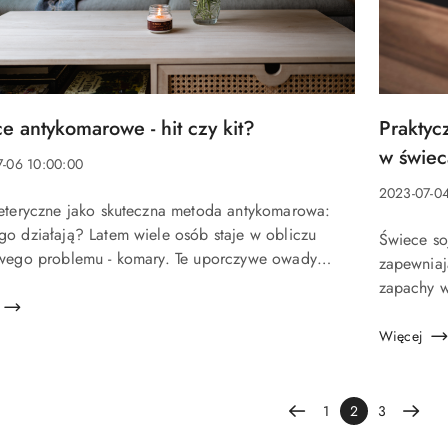
Tytuł
e antykomarowe - hit czy kit?
Praktyc
u:
artykułu:
w świec
-06 10:00:00
a:
Data
2023-07-04
 eteryczne jako skuteczna metoda antykomarowa:
dodania:
u:
go działają? Latem wiele osób staje w obliczu
Treść
Świece so
iwego problemu - komary. Te uporczywe owady
artykułu:
zapewniaj
epsuć każdą przyjemność z pobytu na świeżym
zapachy w
rzu. Chociaż na rynku dostępne są r&o...
długotrwa
jest, aby 
Więcej
1
2
3