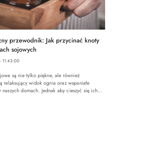
zny przewodnik: Jak przycinać knoty
ach sojowych
 11:43:00
jowe są nie tylko piękne, ale również
ą relaksujący widok ognia oraz wspaniałe
 naszych domach. Jednak aby cieszyć się ich
łym paleniem i równomiernym spalaniem, ważne
regularnie przycinać knoty....