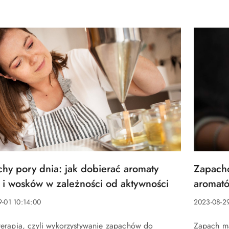
Tytuł
hy pory dnia: jak dobierać aromaty
Zapacho
u:
artykułu:
 i wosków w zależności od aktywności
aromat
Data
-01 10:14:00
2023-08-2
a:
dodania:
Treść
erapia, czyli wykorzystywanie zapachów do
Zapach m