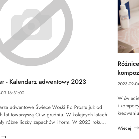
Tytuł
Różnice
artykułu:
kompoz
er - Kalendarz adwentowy 2023
Data
2023-09-0
u:
dodania:
-03 16:31:00
Treść
W świecie 
a:
artykułu:
i kompozy
arze adwentowe Świece Woski Po Prostu już od
kreowani
u:
ch lat towarzyszą Ci w grudniu. W kolejnych latach
podobieńs
ały różne liczby zapachów i form. W 2023 roku
między ty
Więcej
arz zawiera aż 12 prezentów - 2 świece o wadze
każda i 10...