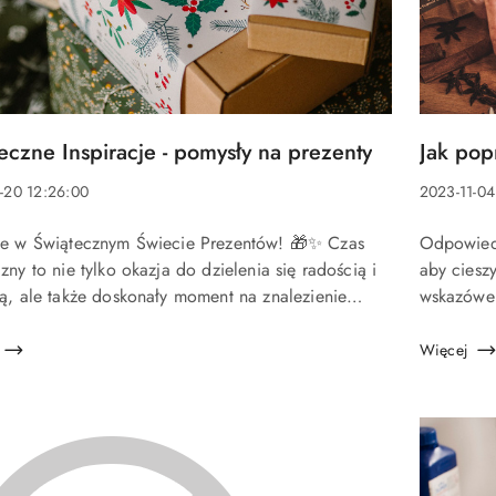
Tytuł
eczne Inspiracje - pomysły na prezenty
Jak pop
u:
artykułu:
Data
-20 12:26:00
2023-11-04
a:
dodania:
Treść
ie w Świątecznym Świecie Prezentów! 🎁✨ Czas
Odpowiedn
u:
artykułu:
zny to nie tylko okazja do dzielenia się radością i
aby ciesz
ią, ale także doskonały moment na znalezienie
wskazówek
ch prezentów dla naszych bliskich. Dlatego dzisiaj
najlepszym stanie: Zjawis
bym podzielić s...
pierwszeg
Więcej