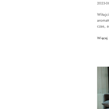
Data
2023-0
dodani
Treść
Witajc
artykuł
aromat
czas, 
zapach
ma lep
Więcej