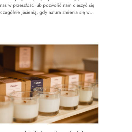
 nas w przeszłość lub pozwolić nam cieszyć się
czególnie jesienią, gdy natura zmienia się w
epłych barw, poszukiwanie odpowiednich nut
ch staje się pasjonującą podr&o...