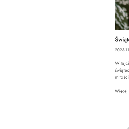
Tytuł
Świąt
artykuł
Data
2023-11
dodani
Treść
Witajc
artykuł
świątec
miłośc
idealny
chciała
Więcej