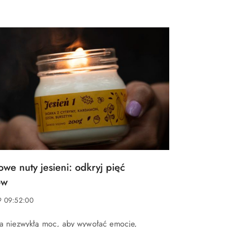
we nuty jesieni: odkryj pięć
ów
9 09:52:00
a niezwykłą moc, aby wywołać emocje,