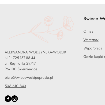
Świece Wo
O nas
Warsztaty
Współpraca
ALEKSANDRA WODZYŃSKA-WÓJCIK
Gdzie kupić s
NIP: 725-187-88-44
ul. Reymonta 29/17
96‐100 Skierniewice
biuro@swiecewoskipoprostu.pl
506 610 843