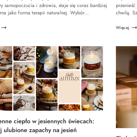
u:
artykułu:
y samopoczucia i zdrowia, staje się coraz bardziej
przenieść
rna jako forma terapii naturalnej. Wybór
chwilą. Sz
ednich aromatów może wpłynąć na nasze
paletę ci
zucie, nastrój oraz ener...
zapachowy
Więcej
nne ciepło w jesiennych świecach:
u:
j ulubione zapachy na jesień