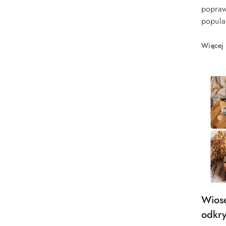
artykuł
popraw
popula
odpowi
samopoc
Więcej
Tytuł
Wiose
artykuł
odkry