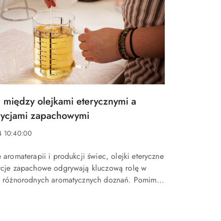
 między olejkami eterycznymi a
ycjami zapachowymi
4 10:40:00
aromaterapii i produkcji świec, olejki eteryczne
cje zapachowe odgrywają kluczową rolę w
u różnorodnych aromatycznych doznań. Pomimo
tw w działaniu, istnieją znaczące różnice
mi dwoma rodzajami su...