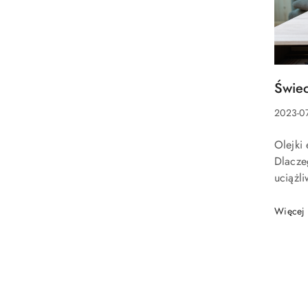
Tytuł
Świec
artykuł
Data
2023-07
dodani
Treść
Olejki
artykuł
Dlacze
uciążl
mogą z
powiet
Więcej