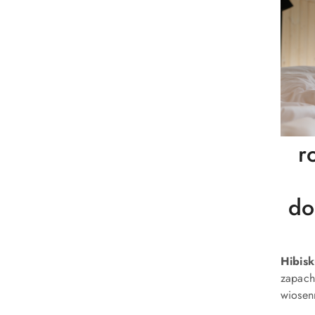
r
do
Hibis
zapach
wiosen