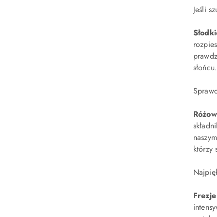
Jeśli s
Słodki
rozpie
prawdz
słońcu
Sprawd
Różowy
składn
naszym
którzy
Najpięk
Frezje
intens