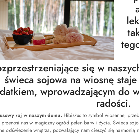
lek
ta
tego
ozprzestrzeniające się w naszyc
świeca sojowa na wiosnę staje
datkiem, wprowadzającym do wn
radości.
kusowy raj w naszym domu.
Hibiskus to symbol wiosennej przeb
 przenosi nas w magiczny ogród pełen barw i życia. Świeca soj
ne odświeżenie wnętrza, pozwalający nam cieszyć się harmonią 