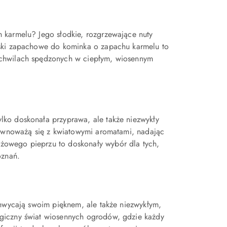
h karmelu? Jego słodkie, rozgrzewające nuty
oski zapachowe do kominka o zapachu karmelu to
 chwilach spędzonych w ciepłym, wiosennym
lko doskonała przyprawa, ale także niezwykły
 równoważą się z kwiatowymi aromatami, nadając
żowego pieprzu to doskonały wybór dla tych,
oznań.
achwycają swoim pięknem, ale także niezwykłym,
giczny świat wiosennych ogrodów, gdzie każdy