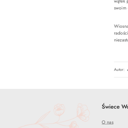
wątek 
swoim 
Wiosna
radośc
niezas
Autor:
Świece Wo
O nas