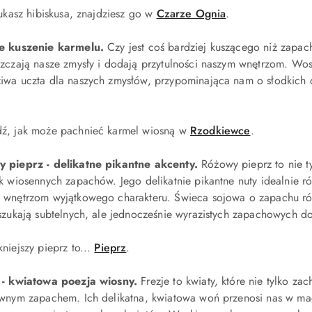
zukasz hibiskusa, znajdziesz go w
Czarze Ognia
.
e kuszenie karmelu.
Czy jest coś bardziej kuszącego niż zapac
szczają nasze zmysły i dodają przytulności naszym wnętrzom. W
iwa uczta dla naszych zmysłów, przypominająca nam o słodkich
.
ź, jak może pachnieć karmel wiosną w
Rzodkiewce
.
 pieprz - delikatne pikantne akcenty.
Różowy pieprz to nie ty
ik wiosennych zapachów. Jego delikatnie pikantne nuty idealnie
 wnętrzom wyjątkowego charakteru. Świeca sojowa o zapachu ró
 szukają subtelnych, ale jednocześnie wyrazistych zapachowych d
niejszy pieprz to...
Pieprz
.
 - kwiatowa poezja wiosny.
Frezje to kwiaty, które nie tylko z
ywnym zapachem. Ich delikatna, kwiatowa woń przenosi nas w ma