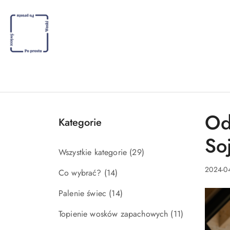
Przejdź do treści głównej
Przejdź do wyszukiwarki
Przejdź do moje konto
Przejdź do menu głównego
Przejdź do stopki
Od
Kategorie
So
Wszystkie kategorie
(29)
2024-0
Co wybrać?
(14)
Palenie świec
(14)
Topienie wosków zapachowych
(11)