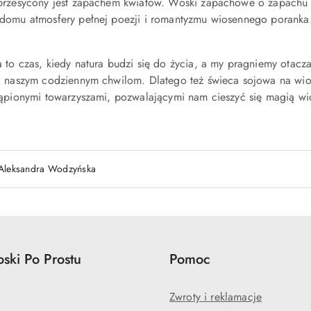
przesycony jest zapachem kwiatów. Woski zapachowe o zapachu f
domu atmosfery pełnej poezji i romantyzmu wiosennego poranka.
 to czas, kiedy natura budzi się do życia, a my pragniemy otacza
i naszym codziennym chwilom. Dlatego też świeca sojowa na wio
tąpionymi towarzyszami, pozwalającymi nam cieszyć się magią 
Aleksandra Wodzyńska
ski Po Prostu
Pomoc
Zwroty i reklamacje