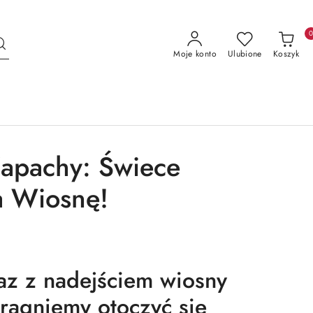
Moje konto
Ulubione
Koszyk
apachy: Świece
a Wiosnę!
z z nadejściem wiosny
ragniemy otoczyć się