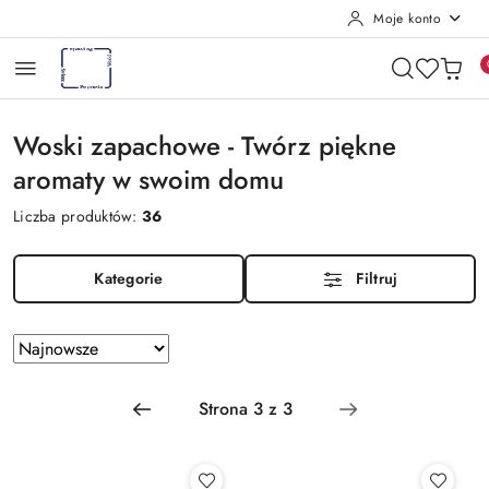
Moje konto
Przejdź do treści głównej
Przejdź do wyszukiwarki
Przejdź do moje konto
Przejdź do menu głównego
Przejdź do stopki
Woski zapachowe - Twórz piękne
aromaty w swoim domu
Liczba produktów:
36
Kategorie
Filtruj
Zastosowano
Sortuj
według
sortowanie:
Najnowsze.