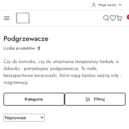
Moje konto
Przejdź do treści głównej
Przejdź do wyszukiwarki
Przejdź do moje konto
Przejdź do menu głównego
Przejdź do stopki
Podgrzewacze
Liczba produktów:
2
Czy do kominka, czy do utrzymania temperatury herbaty w
dzbanku - potrzebujesz podgrzewaczy. To małe,
bezzapachowe świeczuszki, które mają bardzo ważną rolę -
rozgrzewają.
Kategorie
Filtruj
Zastosowano
Sortuj
według
sortowanie: