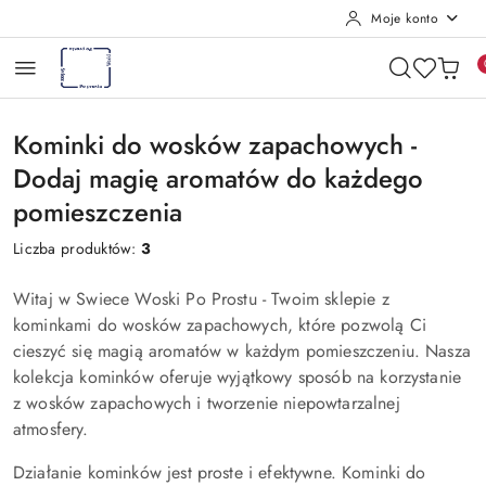
Moje konto
Przejdź do treści głównej
Przejdź do wyszukiwarki
Przejdź do moje konto
Przejdź do menu głównego
Przejdź do stopki
Kominki do wosków zapachowych -
Dodaj magię aromatów do każdego
pomieszczenia
Liczba produktów:
3
Witaj w Swiece Woski Po Prostu - Twoim sklepie z
kominkami do wosków zapachowych, które pozwolą Ci
cieszyć się magią aromatów w każdym pomieszczeniu. Nasza
kolekcja kominków oferuje wyjątkowy sposób na korzystanie
z wosków zapachowych i tworzenie niepowtarzalnej
atmosfery.
Działanie kominków jest proste i efektywne. Kominki do