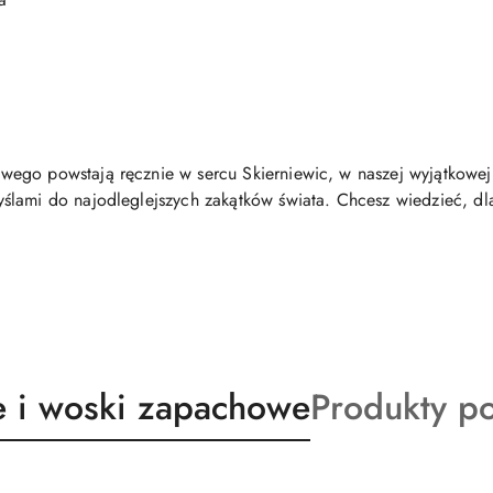
ego powstają ręcznie w sercu Skierniewic, w naszej wyjątkowej
ślami do najodleglejszych zakątków świata. Chcesz wiedzieć, dl
ty
Produkty
 i woski zapachowe
Produkty p
o