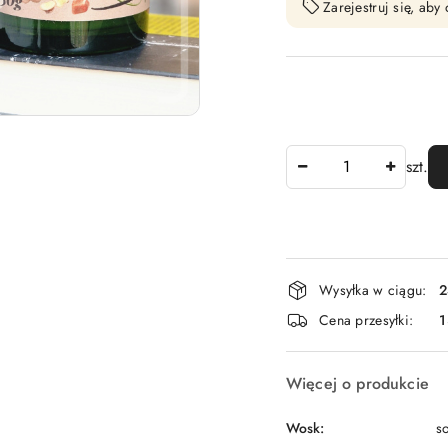
Zarejestruj się, ab
Ilość
szt.
Dostępność
Wysyłka w ciągu:
2
i
Cena przesyłki:
1
dostawa
Więcej o produkcie
Wosk:
s