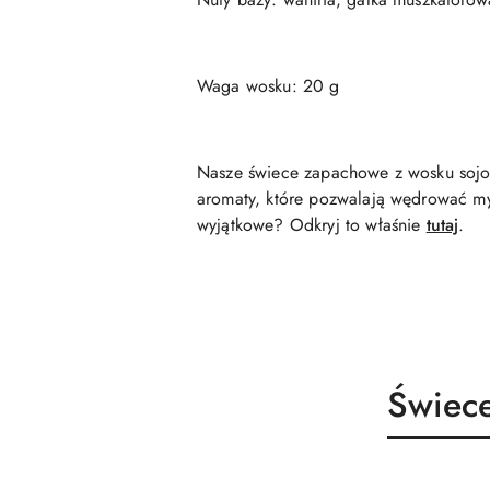
Waga wosku: 20 g
Nasze świece zapachowe z wosku sojow
aromaty, które pozwalają wędrować my
wyjątkowe? Odkryj to właśnie
tutaj
.
Produk
Świece
Pomiń karuzelę produktów
o