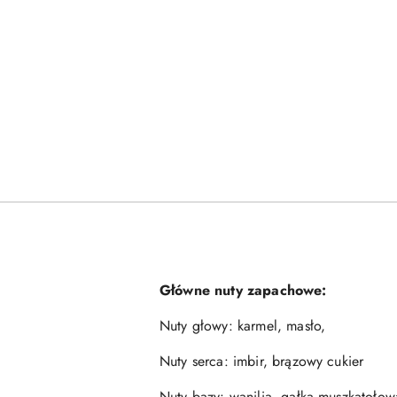
Główne nuty zapachowe:
Nuty głowy: karmel, masło,
Nuty serca: imbir, brązowy cukier
Nuty bazy: wanilia, gałka muszkatołow