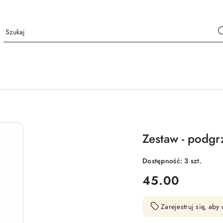
Zestaw - podg
Dostępność:
3
szt.
cena:
45.00
Zarejestruj się, ab