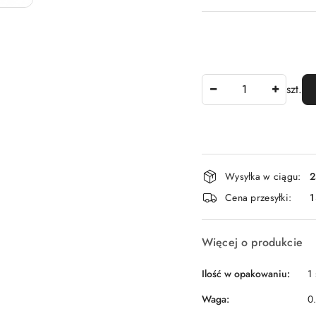
Ilość
szt.
Dostępność
Wysyłka w ciągu:
2
i
Cena przesyłki:
1
dostawa
Więcej o produkcie
Ilość w opakowaniu:
1 
Waga:
0