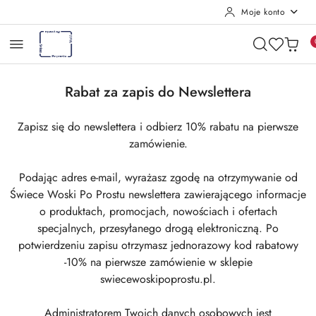
Moje konto
Przejdź do treści głównej
Przejdź do wyszukiwarki
Przejdź do moje konto
Przejdź do menu głównego
Przejdź do stopki
Rabat za zapis do Newslettera
Zapisz się do newslettera i odbierz 10% rabatu na pierwsze
zamówienie.
Podając adres e-mail, wyrażasz zgodę na otrzymywanie od
Świece Woski Po Prostu newslettera zawierającego informacje
o produktach, promocjach, nowościach i ofertach
specjalnych, przesyłanego drogą elektroniczną. Po
potwierdzeniu zapisu otrzymasz jednorazowy kod rabatowy
-10% na pierwsze zamówienie w sklepie
swiecewoskipoprostu.pl.
Administratorem Twoich danych osobowych jest