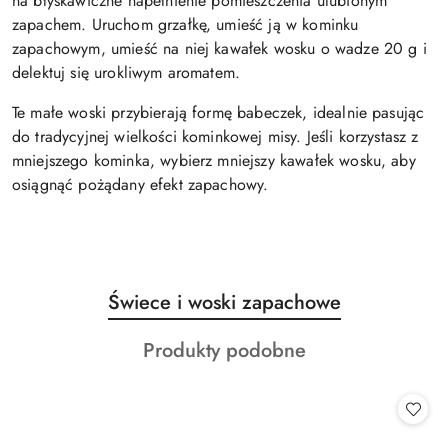
na błyskawiczne napełnienie pomieszczenia ulubionym
zapachem. Uruchom grzałkę, umieść ją w kominku
zapachowym, umieść na niej kawałek wosku o wadze 20 g i
delektuj się urokliwym aromatem.
Te małe woski przybierają formę babeczek, idealnie pasując
do tradycyjnej wielkości kominkowej misy. Jeśli korzystasz z
mniejszego kominka, wybierz mniejszy kawałek wosku, aby
osiągnąć pożądany efekt zapachowy.
Produkty
Świece i woski zapachowe
Pomiń karuzelę produktów
o
Produkty
Produkty podobne
statusie:
o
statusie: