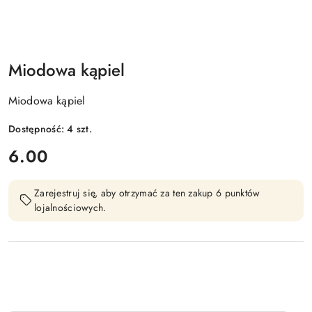
Miodowa kąpiel
Miodowa kąpiel
Dostępność:
4
szt.
cena:
6.00
Zarejestruj się, aby otrzymać za ten zakup 6 punktów
lojalnościowych.