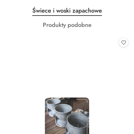
Produkty
Świece i woski zapachowe
Pomiń karuzelę produktów
o
Produkty
Produkty podobne
statusie:
o
statusie: