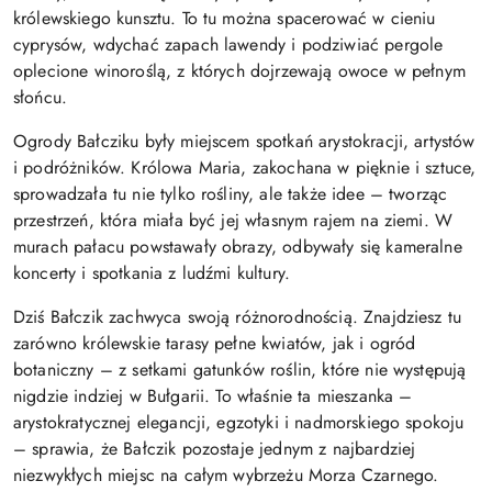
królewskiego kunsztu. To tu można spacerować w cieniu
cyprysów, wdychać zapach lawendy i podziwiać pergole
oplecione winoroślą, z których dojrzewają owoce w pełnym
słońcu.
Ogrody Bałcziku były miejscem spotkań arystokracji, artystów
i podróżników. Królowa Maria, zakochana w pięknie i sztuce,
sprowadzała tu nie tylko rośliny, ale także idee – tworząc
przestrzeń, która miała być jej własnym rajem na ziemi. W
murach pałacu powstawały obrazy, odbywały się kameralne
koncerty i spotkania z ludźmi kultury.
Dziś Bałczik zachwyca swoją różnorodnością. Znajdziesz tu
zarówno królewskie tarasy pełne kwiatów, jak i ogród
botaniczny – z setkami gatunków roślin, które nie występują
nigdzie indziej w Bułgarii. To właśnie ta mieszanka –
arystokratycznej elegancji, egzotyki i nadmorskiego spokoju
– sprawia, że Bałczik pozostaje jednym z najbardziej
niezwykłych miejsc na całym wybrzeżu Morza Czarnego.