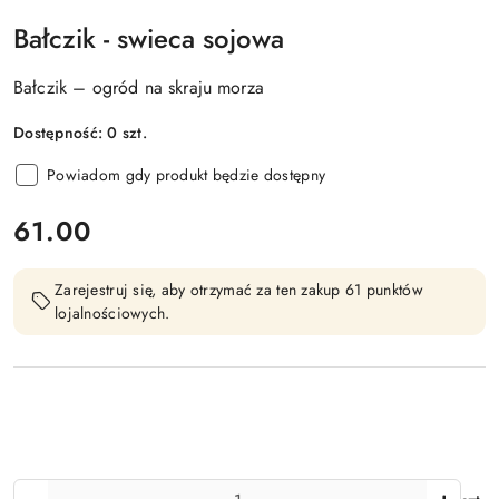
Bałczik - swieca sojowa
Bałczik – ogród na skraju morza
Dostępność:
0
szt.
Powiadom gdy produkt będzie dostępny
cena:
61.00
Zarejestruj się, aby otrzymać za ten zakup 61 punktów
lojalnościowych.
Ilość