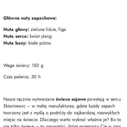
Główne nuty zapachowe:
Nuta głowy:
zielone liście, figa
Nuta serca:
kwiat ylang
Nuta bazy:
białe piżmo
Waga świecy: 150 g
Czas palenia: 30 h
Nasze ręcznie wytwarzane
świece sojowe
powstają w sercu
Skierniewic – w małej manufakturze, gdzie każdy zapach
tworzony jest z myślą o podróży do najbardziej niezwykłych
miejsc na świecie. Dlaczego warto wybrać właśnie je? Bo to
nie tylko świece – to opowieści, które przenoszą Cię w inny