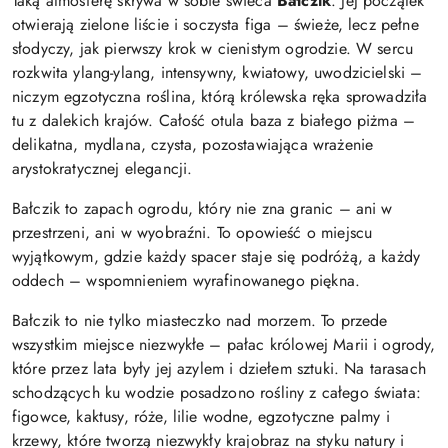
Taką atmosferę skrywa w sobie świeca
Bałczik
. Jej początek
otwierają zielone liście i soczysta figa – świeże, lecz pełne
słodyczy, jak pierwszy krok w cienistym ogrodzie. W sercu
rozkwita ylang-ylang, intensywny, kwiatowy, uwodzicielski –
niczym egzotyczna roślina, którą królewska ręka sprowadziła
tu z dalekich krajów. Całość otula baza z białego piżma –
delikatna, mydlana, czysta, pozostawiająca wrażenie
arystokratycznej elegancji.
Bałczik to zapach ogrodu, który nie zna granic – ani w
przestrzeni, ani w wyobraźni. To opowieść o miejscu
wyjątkowym, gdzie każdy spacer staje się podróżą, a każdy
oddech – wspomnieniem wyrafinowanego piękna.
Bałczik to nie tylko miasteczko nad morzem. To przede
wszystkim miejsce niezwykłe – pałac królowej Marii i ogrody,
które przez lata były jej azylem i dziełem sztuki. Na tarasach
schodzących ku wodzie posadzono rośliny z całego świata:
figowce, kaktusy, róże, lilie wodne, egzotyczne palmy i
krzewy, które tworzą niezwykły krajobraz na styku natury i